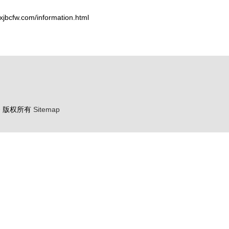
w.com/information.html
务
版权所有
Sitemap