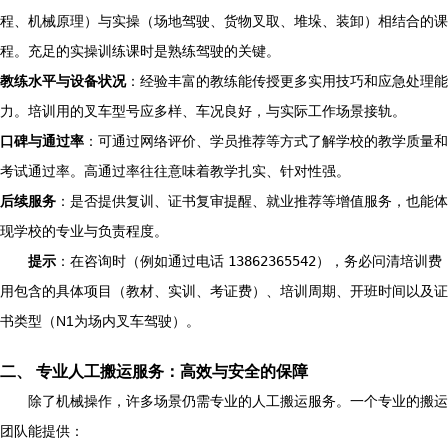
程、机械原理）与实操（场地驾驶、货物叉取、堆垛、装卸）相结合的课
程。充足的实操训练课时是熟练驾驶的关键。
教练水平与设备状况
：经验丰富的教练能传授更多实用技巧和应急处理能
力。培训用的叉车型号应多样、车况良好，与实际工作场景接轨。
口碑与通过率
：可通过网络评价、学员推荐等方式了解学校的教学质量和
考试通过率。高通过率往往意味着教学扎实、针对性强。
后续服务
：是否提供复训、证书复审提醒、就业推荐等增值服务，也能体
现学校的专业与负责程度。
提示
：在咨询时（例如通过电话
13862365542
），务必问清培训费
用包含的具体项目（教材、实训、考证费）、培训周期、开班时间以及证
书类型（N1为场内叉车驾驶）。
二、 专业人工搬运服务：高效与安全的保障
除了机械操作，许多场景仍需专业的人工搬运服务。一个专业的搬运
团队能提供：