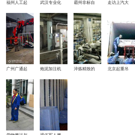
福州人工起
武汉专业化
霸州非标自
走访上汽大
重搬运服务
叉车培训与
动化设备之
众MEB工厂
全攻略 专
人工搬运服
人工搬运服
探寻ID.家
业吊装与人
务解析
务 传统与
族车型的诞
工搬运指南
创新中的高
生地与人工
效链接
搬运服务的
奥秘
广州广通起
炮泥加注机
淬炼精致的
北京起重吊
重 引领行
器人与人工
幕后功臣
装与专业人
业变革的专
搬运服务的
有水准的产
工搬运服务
业工厂搬迁
协同与共存
品原来是这
中国制造交
与人工搬运
么来的——
易网用心为
专家
人工搬运服
您保驾护航
务的真实价
值