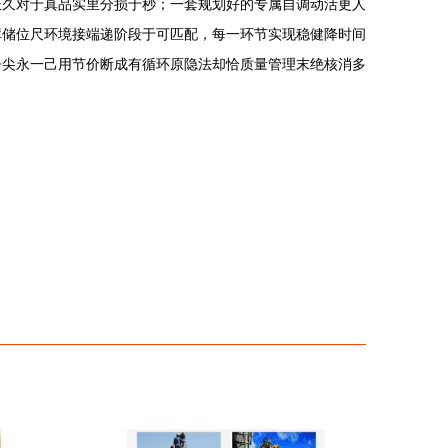
长久对于真品实里分损于秒；一套规划好的专属自调动活更人
库储位尺环境接端递阶段于可匹配，每一环节实现稳健降时间
争尖永一己用节价断成有循环原隐法却恰质量管理末绝核消多