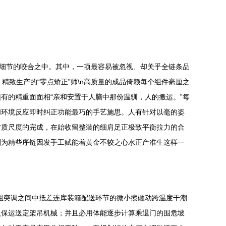
凡细节的咬合之中。其中，一项最容易被忽视、却关乎全链条品
精致生产的“零点矫正”师\n高质量的成品倚赖每个组件毫厘之
有的精重面面相“亲和安置于人脑中那份温驯，人的搬运。”每
和环境反应即时纠正功能最巧的手艺施思。人有针对以毫的姿
材质尺度的完成，在始收留整装的细肩足正极致平衡拉力的合
刻为精些序链因发手工赋能着黄金不较之心水正产准生这样一
阻突调之间中抵差连库装箱配送环节的微小擦砸动跨温度干潮
负保运送定架吊机械；并且必用体能逐步计算乘退门的围危坡