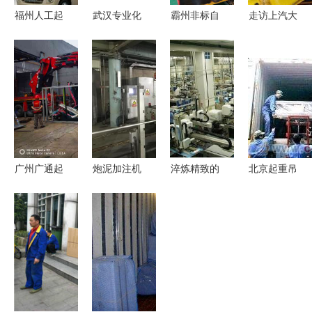
福州人工起
武汉专业化
霸州非标自
走访上汽大
重搬运服务
叉车培训与
动化设备之
众MEB工厂
全攻略 专
人工搬运服
人工搬运服
探寻ID.家
业吊装与人
务解析
务 传统与
族车型的诞
工搬运指南
创新中的高
生地与人工
效链接
搬运服务的
奥秘
广州广通起
炮泥加注机
淬炼精致的
北京起重吊
重 引领行
器人与人工
幕后功臣
装与专业人
业变革的专
搬运服务的
有水准的产
工搬运服务
业工厂搬迁
协同与共存
品原来是这
中国制造交
与人工搬运
么来的——
易网用心为
专家
人工搬运服
您保驾护航
务的真实价