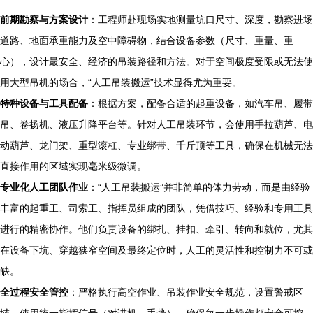
前期勘察与方案设计
：工程师赴现场实地测量坑口尺寸、深度，勘察进场
道路、地面承重能力及空中障碍物，结合设备参数（尺寸、重量、重
心），设计最安全、经济的吊装路径和方法。对于空间极度受限或无法使
用大型吊机的场合，“人工吊装搬运”技术显得尤为重要。
特种设备与工具配备
：根据方案，配备合适的起重设备，如汽车吊、履带
吊、卷扬机、液压升降平台等。针对人工吊装环节，会使用手拉葫芦、电
动葫芦、龙门架、重型滚杠、专业绑带、千斤顶等工具，确保在机械无法
直接作用的区域实现毫米级微调。
专业化人工团队作业
：“人工吊装搬运”并非简单的体力劳动，而是由经验
丰富的起重工、司索工、指挥员组成的团队，凭借技巧、经验和专用工具
进行的精密协作。他们负责设备的绑扎、挂扣、牵引、转向和就位，尤其
在设备下坑、穿越狭窄空间及最终定位时，人工的灵活性和控制力不可或
缺。
全过程安全管控
：严格执行高空作业、吊装作业安全规范，设置警戒区