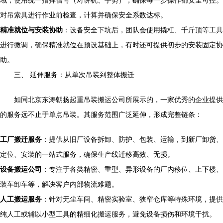
域，使用统一指挥信号（对讲机、手势），确保每一步操作都安全可控。
对吊索具进行作业前检查，计算并确保安全系数达标。
精准就位与安装协助
：设备安全下坑后，团队会使用撬杠、千斤顶等工具
进行微调，确保精准就位在预设基础上，有时还可提供初步的安装固定协
助。
三、 延伸服务：从单次吊装到整体搬迁
如同北京东涛朝扬起重吊装搬运公司所展示的，一家优秀的企业提供
的服务远不止于单点吊装。其服务范围广泛延伸，形成完整链条：
工厂搬迁服务
：提供从旧厂设备拆卸、防护、包装、运输，到新厂卸货、
定位、安装的一站式服务，确保生产线迁移高效、无损。
设备搬运公司
：专注于各类精密、重型、异形设备的厂内移位、上下楼、
装车卸车等，解决客户内部物流难题。
人工搬运服务
：针对无尘车间、精密实验室、狭窄仓库等特殊环境，提供
纯人工或辅以小型工具的精细化搬运服务，避免设备损伤和环境干扰。