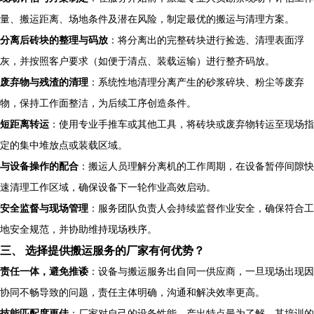
量、搬运距离、场地条件及潜在风险，制定最优的搬运与清理方案。
分离后砖块的整理与码放
：将分离出的完整砖块进行捡选、清理表面浮
灰，并按照客户要求（如便于清点、装载运输）进行整齐码放。
废弃物与残渣的清理
：系统性地清理分离产生的砂浆碎块、粉尘等废弃
物，保持工作面整洁，为后续工序创造条件。
短距离转运
：使用专业手推车或其他工具，将砖块或废弃物转运至现场指
定的集中堆放点或装载区域。
与设备操作的配合
：搬运人员理解分离机的工作周期，在设备暂停间隙快
速清理工作区域，确保设备下一轮作业高效启动。
安全监督与现场管理
：服务团队负责人会持续监督作业安全，确保符合工
地安全规范，并协助维持现场秩序。
三、 选择提供搬运服务的厂家有何优势？
责任一体，避免推诿
：设备与搬运服务出自同一供应商，一旦现场出现因
协同不畅导致的问题，责任主体明确，沟通和解决效率更高。
技能匹配度更佳
：厂家对自己的设备性能、产出特点最为了解，其培训的