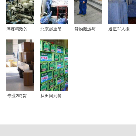
效链接
搬运服务的
专家
奥秘
淬炼精致的
北京起重吊
货物搬运与
退伍军人搬
幕后功臣
装与专业人
人工搬运服
家服务 高
有水准的产
工搬运服务
务 专业、
效快捷，使
品原来是这
中国制造交
高效、安全
命必达
么来的——
易网用心为
的选择
人工搬运服
您保驾护航
务的真实价
值
专业2吨货
从田间到餐
车搬运服务
桌的温暖接
24小时全天
力——探访
候支持，长
徐闻辣椒中
短途搬运无
转冷库的人