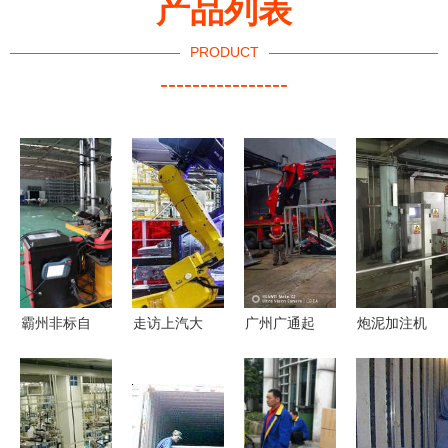
产品列表
PRODUCT
----------------
霸州非标自
走访上汽大
广州广通起
炮泥加注机
动化设备之
众MEB工厂
重 引领行
器人与人工
人工搬运服
探寻ID.家
业变革的专
搬运服务的
务 传统与
族车型的诞
业工厂搬迁
协同与共存
创新中的高
生地与人工
与人工搬运