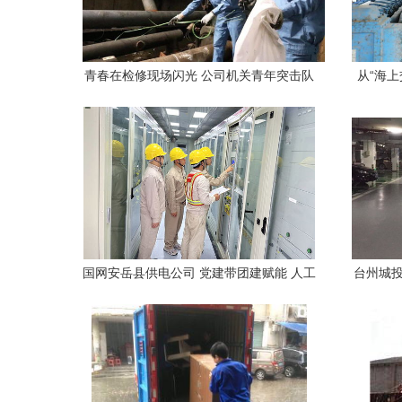
青春在检修现场闪光 公司机关青年突击队
从“海上
助力装置大修，以担当诠释责任
护航
国网安岳县供电公司 党建带团建赋能 人工
台州城投
搬运服务助力重大项目建设