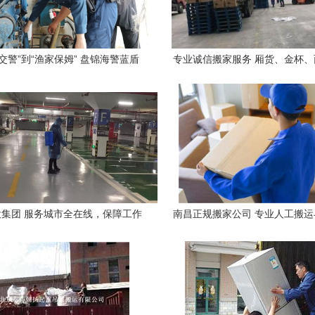
交警”到“渔家保姆” 盘锦海警蓝盾
专业诚信搬家服务 厢货、金杯
专项行动全面服务金秋开渔季
全，人工打包搬运全程无
集团 服务城市全在线，保障工作
南昌正规搬家公司 专业人工搬
不掉链，人工搬运显担当
搬迁服务，提供正规发票